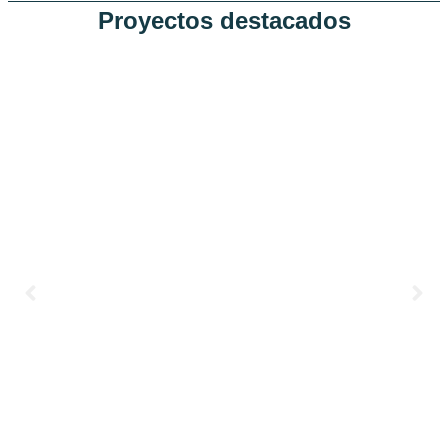
Proyectos destacados
Hexagon Glòries 22@