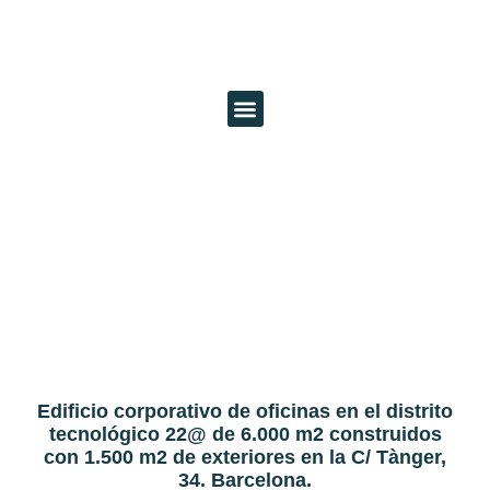
PROYECTOS REALIZADOS
PROYECTOS EN CURSO
TÀNGER 34 22@.
BARCELONA
Edificio corporativo de oficinas en el distrito
tecnológico 22@ de 6.000 m2 construidos
con 1.500 m2 de exteriores en la C/ Tànger,
34. Barcelona.