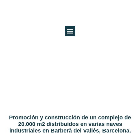
PROYECTOS REALIZADOS
PROYECTOS EN CURSO
CAN SALVATELLA.
BARBERÀ DEL VALLÈS
Promoción y construcción de un complejo de
20.000 m2 distribuidos en varias naves
industriales en Barberà del Vallés, Barcelona.